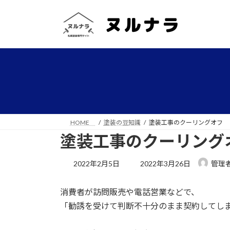
コ
ナ
ン
ビ
テ
ゲ
ン
ー
ツ
シ
へ
ョ
ス
ン
キ
に
ッ
移
プ
動
HOME
塗装の豆知識
塗装工事のクーリングオフ
塗装工事のクーリング
最
2022年2月5日
2022年3月26日
管理
終
更
消費者が訪問販売や電話営業などで
、
新
日
「勧誘を受けて判断不十分のまま契約してし
時
: